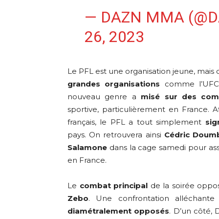
— DAZN MMA (@
26, 2023
Le PFL est une organisation jeune, mais q
grandes organisations
comme l’UFC ou
nouveau genre a
misé sur des com
sportive, particulièrement en France. Af
français, le PFL a tout simplement
sign
pays. On retrouvera ainsi
Cédric Doum
Salamone
dans la cage samedi pour ass
en France.
Le
combat principal
de la soirée oppos
Zebo
. Une confrontation alléchant
diamétralement opposés
. D’un côté, 