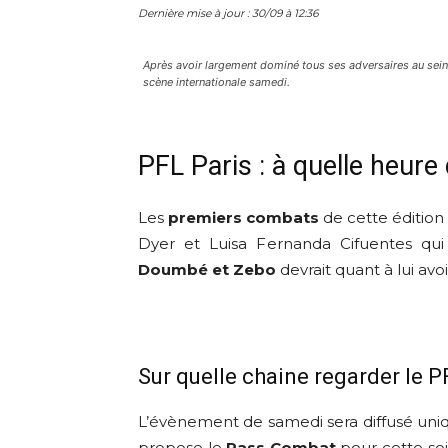
Dernière mise à jour : 30/09 à 12:36
Après avoir largement dominé tous ses adversaires au sein 
scène internationale samedi.
PFL Paris : à quelle heur
Les
premiers combats
de cette édition
Dyer et Luisa Fernanda Cifuentes qui 
Doumbé et Zebo
devrait quant à lui avoi
Sur quelle chaine regarder le P
L’évènement de samedi sera diffusé un
propose le
Pass Combat
pour cette so