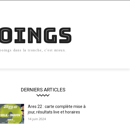
Poings
 poings dans la tronche, c'est mieux.
DERNIERS ARTICLES
Ares 22 : carte complète mise à
jour, résultats live et horaires
14 juin 2024