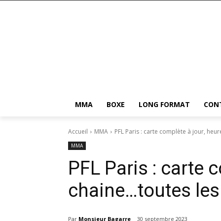
MMA
BOXE
LONG FORMAT
CON
Accueil
MMA
PFL Paris : carte complète à jour, heure
MMA
PFL Paris : carte c
chaine…toutes les
Par
Monsieur Bagarre
30 septembre 2023