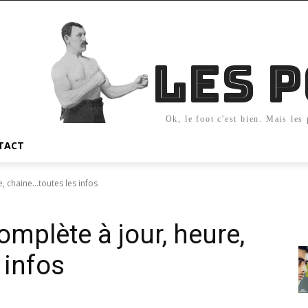
Les 
Ok, le foot c'est bien. Mais les
TACT
, chaine...toutes les infos
omplète à jour, heure,
 infos