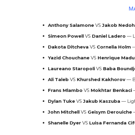
M
Anthony Salamone
VS
Jakob Nedoh
Simeon Powell
VS
Daniel Ladero
— L
Dakota Ditcheva
VS
Cornelia Holm
—
Yazid Chouchane
VS
Henrique Madu
Laureano Staropoli
VS
Baba Bound
Ali Taleb
VS
Khurshed Kakhorov
— B
Frans Mlambo
VS
Mokhtar Benkaci
Dylan Tuke
VS
Jakub Kaszuba
— Lig
John Mitchell
VS
Geisym Derouiche
—
Shanelle Dyer
VS
Luisa Fernanda Ci