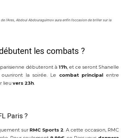
de l’Ares, Abdoul Abdouraguimov aura enfin l’occasion de briller sur la
e débutent les combats ?
 parisienne débuteront à
17h
, et ce seront Shanelle
ouvriront la soirée. Le
combat principal
entre
r lieu
vers 23h
.
FL Paris ?
iquement sur
RMC Sports 2
. A cette occasion, RMC
irée. Pour seulement
9,99€
, ce Pass vous
donnera