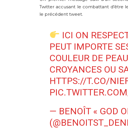
Twitter accusant le combattant d’être l
le précédent tweet.
ICI ON RESPEC
PEUT IMPORTE SES
COULEUR DE PEAU,
CROYANCES OU SA
HTTPS://T.CO/NI
PIC.TWITTER.CO
— BENOÎT « GOD O
(@BENOITST_DEN