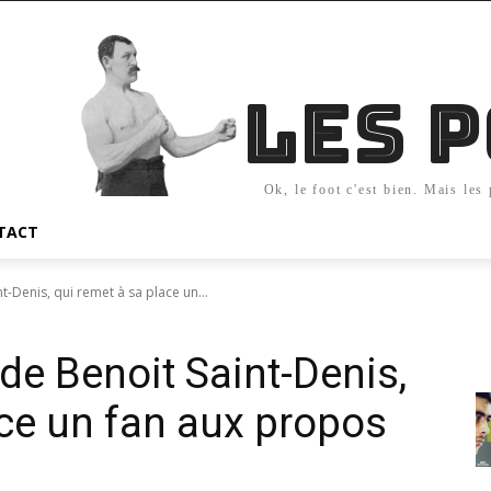
Les 
Ok, le foot c'est bien. Mais les
TACT
-Denis, qui remet à sa place un...
e Benoit Saint-Denis,
ace un fan aux propos