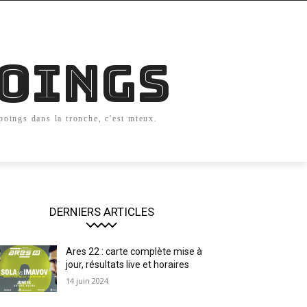
Poings
 poings dans la tronche, c'est mieux.
DERNIERS ARTICLES
Ares 22 : carte complète mise à
jour, résultats live et horaires
14 juin 2024