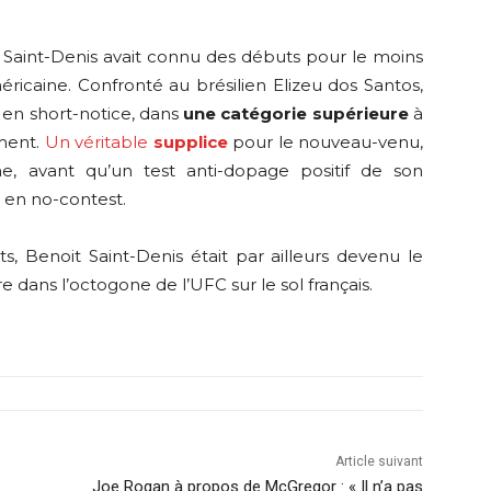
t Saint-Denis avait connu des débuts pour le moins
ricaine. Confronté au brésilien Elizeu dos Santos,
 en short-notice, dans
une catégorie supérieure
à
ement.
Un véritable
supplice
pour le nouveau-venu,
ime, avant qu’un test anti-dopage positif de son
 en no-contest.
, Benoit Saint-Denis était par ailleurs devenu le
 dans l’octogone de l’UFC sur le sol français.
Article suivant
Joe Rogan à propos de McGregor : « Il n’a pas