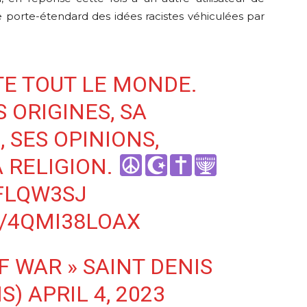
e porte-étendard des idées racistes véhiculées par
TE TOUT LE MONDE.
 ORIGINES, SA
 SES OPINIONS,
 RELIGION.
EFLQW3SJ
M/4QMI38LOAX
F WAR » SAINT DENIS
IS)
APRIL 4, 2023