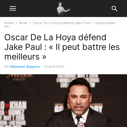
Home
Boxe
Oscar De La Hoya défend Jake Paul : « Il peut battre
les...
Oscar De La Hoya défend
Jake Paul : « Il peut battre les
meilleurs »
De
Monsieur Bagarre
-
13 avril 2022