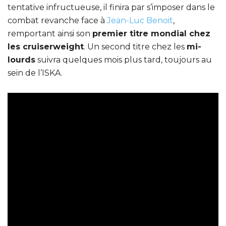
tentative infructueuse, il finira par s’imposer dans le
combat revanche face à
Jean-Luc Benoit
,
remportant ainsi son
premier titre mondial chez
les cruiserweight
. Un second titre chez les
mi-
lourds
suivra quelques mois plus tard, toujours au
sein de l’ISKA.