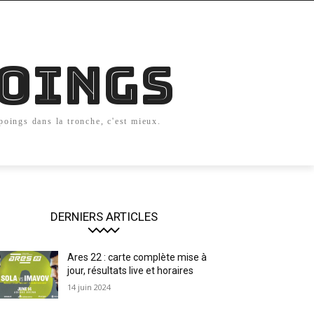
Poings
 poings dans la tronche, c'est mieux.
DERNIERS ARTICLES
Ares 22 : carte complète mise à
jour, résultats live et horaires
14 juin 2024