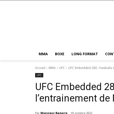
MMA
BOXE
LONG FORMAT
CON
Accueil
MMA
UFC
UFC Embedded 280 : Hasbulla s
UFC
UFC Embedded 280
l’entrainement d
Par
Monsieur Bagarre
19 octobre 2022