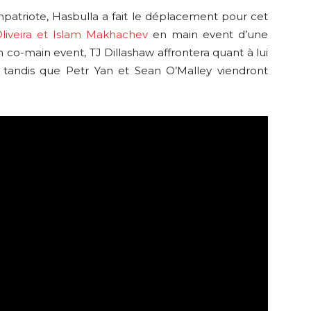
atriote, Hasbulla a fait le déplacement pour cet
Oliveira et Islam Makhachev
en main event d’une
co-main event, TJ Dillashaw affrontera quant à lui
, tandis que Petr Yan et Sean O’Malley viendront