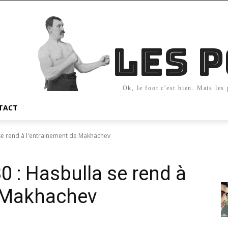
Les 
Ok, le foot c'est bien. Mais les
TACT
e rend à l'entrainement de Makhachev
 : Hasbulla se rend à
e Makhachev