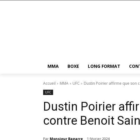
MMA
BOXE
LONG FORMAT
CON
Accueil
MMA
UFC
Dustin Poirier affirme que son c
UFC
Dustin Poirier af
contre Benoit Sain
Par
Monsieur Bagarre
1 février 2024