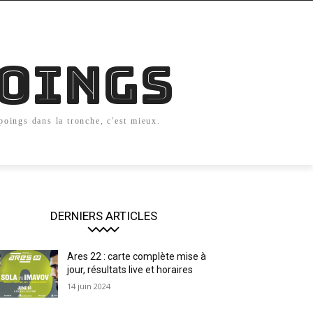
Poings
 poings dans la tronche, c'est mieux.
DERNIERS ARTICLES
Ares 22 : carte complète mise à
jour, résultats live et horaires
14 juin 2024