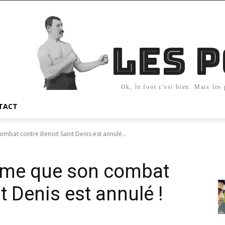
Les 
Ok, le foot c'est bien. Mais les
TACT
ombat contre Benoit Saint Denis est annulé...
firme que son combat
t Denis est annulé !