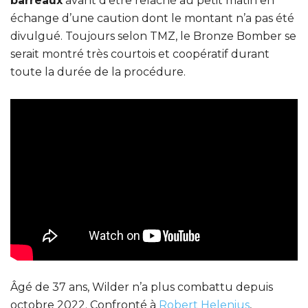
barreaux
avant d’être relâché au petit matin en
échange d’une caution dont le montant n’a pas été
divulgué. Toujours selon TMZ, le Bronze Bomber se
serait montré très courtois et coopératif durant
toute la durée de la procédure.
Âgé de 37 ans, Wilder n’a plus combattu depuis
octobre 2022. Confronté à
Robert Helenius
,