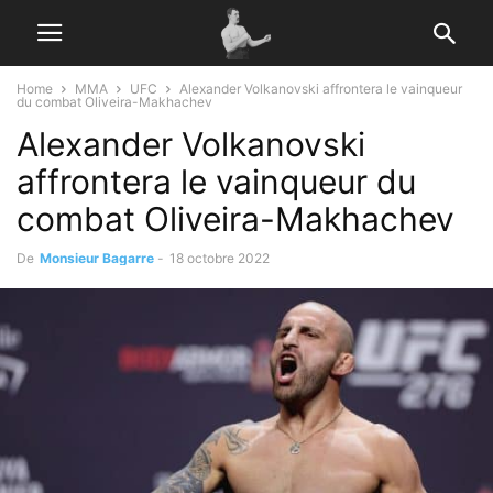
Home
MMA
UFC
Alexander Volkanovski affrontera le vainqueur
du combat Oliveira-Makhachev
Alexander Volkanovski
affrontera le vainqueur du
combat Oliveira-Makhachev
De
Monsieur Bagarre
-
18 octobre 2022