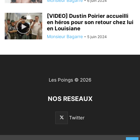
Monsieur Bagarre
-
6 juin 2024
[VIDEO] Dustin Poirier accueilli
en héros pour son retour chez lui
en Louisiane
Monsieur Bagarre
-
5 juin 2024
Les Poings
© 2026
NOS RESEAUX
Twitter