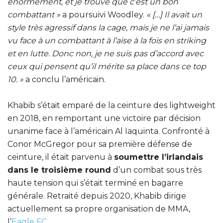
énormément, et je trouve que c’est un bon
combattant »
a poursuivi Woodley.
« […] Il avait un
style très agressif dans la cage, mais je ne l’ai jamais
vu face à un combattant à l’aise à la fois en striking
et en lutte. Donc non, je ne suis pas d’accord avec
ceux qui pensent qu’il mérite sa place dans ce top
10. »
a conclu l’américain.
Khabib s’était emparé de la ceinture des lightweight
en 2018, en remportant une victoire par décision
unanime face à l’américain Al Iaquinta. Confronté à
Conor McGregor pour sa première défense de
ceinture, il était parvenu à
soumettre l’irlandais
dans le troisième round
d’un combat sous très
haute tension qui s’était terminé en bagarre
générale. Retraité depuis 2020, Khabib dirige
actuellement sa propre organisation de MMA,
l’
Eagle FC
.