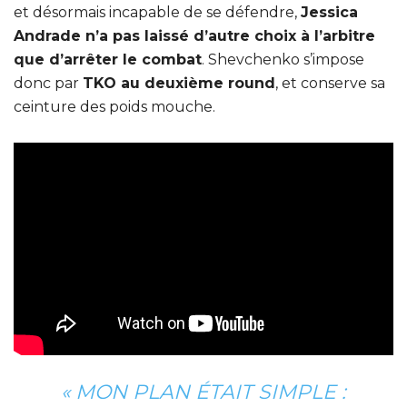
et désormais incapable de se défendre,
Jessica
Andrade n’a pas laissé d’autre choix à l’arbitre
que d’arrêter le combat
. Shevchenko s’impose
donc par
TKO au deuxième round
, et conserve sa
ceinture des poids mouche.
« MON PLAN ÉTAIT SIMPLE :