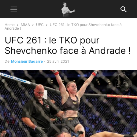
Home
MMA
UFC
UFC 261 : le TKO pour Shevchenko face à
Andrade !
UFC 261 : le TKO pour
Shevchenko face à Andrade !
De
Monsieur Bagarre
-
25 avril 2021