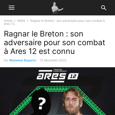
Home
MMA
Ragnar le Breton : son adversaire pour son combat à
Ares 12...
Ragnar le Breton : son
adversaire pour son combat
à Ares 12 est connu
De
Monsieur Bagarre
-
13 décembre 2022