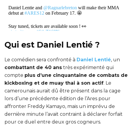
Daniel Lentie and
@Ragnarlebreton
will make their MMA
debut at
#ARES12
on February 17. 🤩
Stay tuned, tickets are available soon ! 👀
pic.twitter.com/tStlaT168N
Qui est Daniel Lentié ?
— ARES Fighting Championship (@ares_fighting)
December 13, 2022
Le comédien sera confronté à
Daniel Lentié
, un
combattant de 40 ans
très expérimenté qui
compte
plus d’une cinquantaine de combats de
kickboxing et de muay thai à son actif
. Le
camerounais aurait dû être présent dans la cage
lors d’une précédente édition de l’Ares pour
affronter Freddy Kamayo, mais un imprévu de
dernière minute l’avait contraint à déclarer forfait
pour ce duel entre deux gros cogneurs.