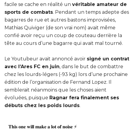
facile se cache en réalité un
véritable amateur de
sports de combats
. Pendant un temps adepte des
bagarres de rue et autres bastons improvisées,
Mathias Quiviger (de son vrai nom) avait même
confié avoir reçu un coup de couteau derrière la
tête au cours d’une bagarre qui avait mal tourné.
Le Youtubeur avait annoncé avoir
signé un contrat
avec l’Ares FC en juin
, dans le but de combattre
chez les lourds-légers (-93 kg) lors d’une prochaine
édition de l’organisation de Fernand Lopez. Il
semblerait néanmoins que les choses aient
évoluées, puisque
Ragnar fera finalement ses
débuts chez les poids lourds
.
𝐓𝐡𝐢𝐬 𝐨𝐧𝐞 𝐰𝐢𝐥𝐥 𝐦𝐚𝐤𝐞 𝐚 𝐥𝐨𝐭 𝐨𝐟 𝐧𝐨𝐢𝐬𝐞 ⚡️