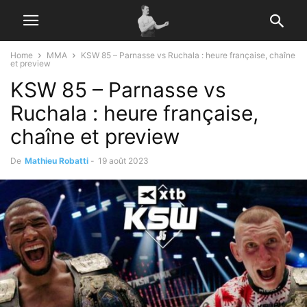
Home
MMA
KSW 85 – Parnasse vs Ruchala : heure française, chaîne
et preview
KSW 85 – Parnasse vs
Ruchala : heure française,
chaîne et preview
De
Mathieu Robatti
-
19 août 2023