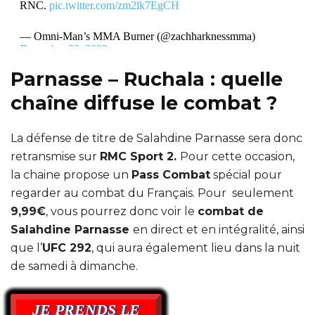
RNC.
pic.twitter.com/zm2lk7EgCH
— Omni-Man’s MMA Burner (@zachharknessmma)
December 23, 2022
Parnasse – Ruchala : quelle
chaîne diffuse le combat ?
La défense de titre de Salahdine Parnasse sera donc
retransmise sur
RMC Sport 2.
Pour cette occasion,
la chaine propose un
Pass Combat
spécial pour
regarder au combat du Français. Pour seulement
9,99€
, vous pourrez donc voir le
combat de
Salahdine Parnasse
en direct et en intégralité, ainsi
que l’
UFC 292
, qui aura également lieu dans la nuit
de samedi à dimanche.
JE PRENDS LE