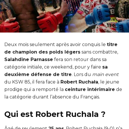
Deux mois seulement après avoir conquis le
titre
de champion des poids légers
sans combattre,
Salahdine Parnasse
fera son retour dans sa
catégorie initiale, ce weekend, pour y faire
sa
deuxième défense de titre
. Lors du
main event
du KSW 85, il fera face à
Robert Ruchała
, le jeune
prodige qui a remporté la
ceinture intérimaire
de
la catégorie durant l’absence du Français.
Qui est Robert Ruchala ?
Âgé de seulement
25 ans
, Robert Ruchała (9-0) n’a