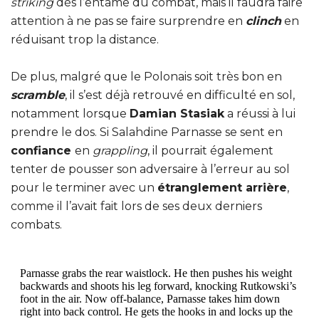
striking
dès l’entame du combat, mais il faudra faire
attention à ne pas se faire surprendre en
clinch
en
réduisant trop la distance.
De plus, malgré que le Polonais soit très bon en
scramble
, il s’est déjà retrouvé en difficulté en sol,
notamment lorsque
Damian Stasiak
a réussi à lui
prendre le dos. Si Salahdine Parnasse se sent en
confiance
en
grappling
, il pourrait également
tenter de pousser son adversaire à l’erreur au sol
pour le terminer avec un
étranglement arrière
,
comme il l’avait fait lors de ses deux derniers
combats.
Parnasse grabs the rear waistlock. He then pushes his weight
backwards and shoots his leg forward, knocking Rutkowski’s
foot in the air. Now off-balance, Parnasse takes him down
right into back control. He gets the hooks in and locks up the