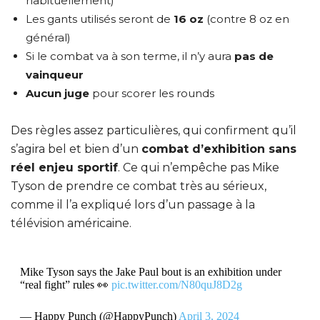
habituellement)
Les gants utilisés seront de
16 oz
(contre 8 oz en
général)
Si le combat va à son terme, il n’y aura
pas de
vainqueur
Aucun juge
pour scorer les rounds
Des règles assez particulières, qui confirment qu’il
s’agira bel et bien d’un
combat d’exhibition sans
réel enjeu sportif
. Ce qui n’empêche pas Mike
Tyson de prendre ce combat très au sérieux,
comme il l’a expliqué lors d’un passage à la
télévision américaine.
Mike Tyson says the Jake Paul bout is an exhibition under
“real fight” rules 👀
pic.twitter.com/N80quJ8D2g
— Happy Punch (@HappyPunch)
April 3, 2024