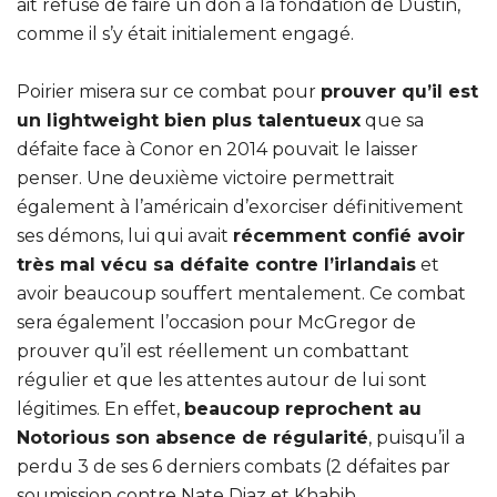
ait refusé de faire un don à la fondation de Dustin,
comme il s’y était initialement engagé.
Poirier misera sur ce combat pour
prouver qu’il est
un lightweight bien plus talentueux
que sa
défaite face à Conor en 2014 pouvait le laisser
penser. Une deuxième victoire permettrait
également à l’américain d’exorciser définitivement
ses démons, lui qui avait
récemment confié avoir
très mal vécu sa défaite contre l’irlandais
et
avoir beaucoup souffert mentalement. Ce combat
sera également l’occasion pour McGregor de
prouver qu’il est réellement un combattant
régulier et que les attentes autour de lui sont
légitimes. En effet,
beaucoup reprochent au
Notorious son absence de régularité
, puisqu’il a
perdu 3 de ses 6 derniers combats (2 défaites par
soumission contre Nate Diaz et Khabib