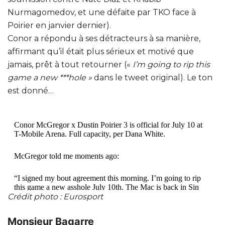
Nurmagomedov, et une défaite par TKO face à
Poirier en janvier dernier).
Conor a répondu à ses détracteurs à sa manière,
affirmant qu’il était plus sérieux et motivé que
jamais, prêt à tout retourner («
I’m going to rip this
game a new ***hole »
dans le tweet original). Le ton
est donné…
Conor McGregor x Dustin Poirier 3 is official for July 10 at
T-Mobile Arena. Full capacity, per Dana White.
McGregor told me moments ago:
“I signed my bout agreement this morning. I’m going to rip
this game a new asshole July 10th. The Mac is back in Sin
Crédit photo : Eurosport
City! Full house!”
— Ariel Helwani (@arielhelwani)
April 14, 2021
Monsieur Bagarre