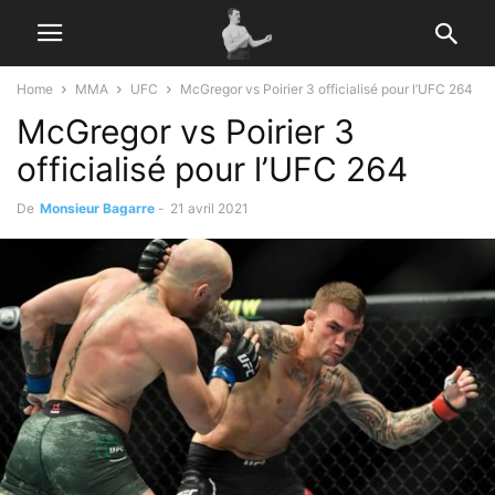
Home
MMA
UFC
McGregor vs Poirier 3 officialisé pour l’UFC 264
McGregor vs Poirier 3
officialisé pour l’UFC 264
De
Monsieur Bagarre
-
21 avril 2021