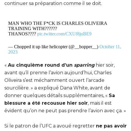
continuer sa préparation comme il se doit.
MAN WHO THE F*CK IS CHARLES OLIVEIRA
TRAINING WITH??????
THANOS????
pic.twitter.com/CXUf8juBE9
— Chopped it up like helicopter (@__bopper__)
October 11,
2023
«
Au cinquième round d’un
sparring
hier soir,
avant qu’il prenne l’avion aujourd’hui, Charles
Oliveira s’est méchamment ouvert l’arcade
sourcilière. » a expliqué Dana White, avant de
donner quelques détails supplémentaires, «
Sa
blessure a été recousue hier soir
, mais il est
évident qu’on ne peut pas prendre l’avion avec ça. »
Si le patron de l’UFC a avoué regretter
ne pas avoir