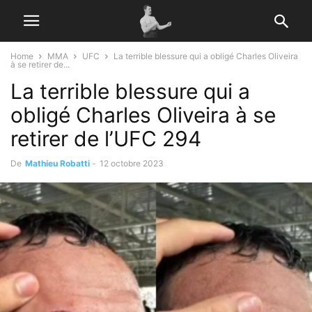
Home
MMA
UFC
La terrible blessure qui a obligé Charles Oliveira
à se retirer de...
La terrible blessure qui a
obligé Charles Oliveira à se
retirer de l’UFC 294
De
Mathieu Robatti
-
12 octobre 2023