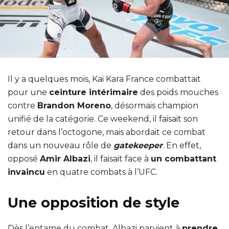
Il y a quelques mois, Kai Kara France combattait
pour une
ceinture intérimaire
des poids mouches
contre
Brandon Moreno
, désormais champion
unifié de la catégorie. Ce weekend, il faisait son
retour dans l’octogone, mais abordait ce combat
dans un nouveau rôle de
gatekeeper
. En effet,
opposé
Amir Albazi
, il faisait face à
un combattant
invaincu
en quatre combats à l’UFC.
Une opposition de style
Dès l’entame du combat, Albazi parvient à
prendre