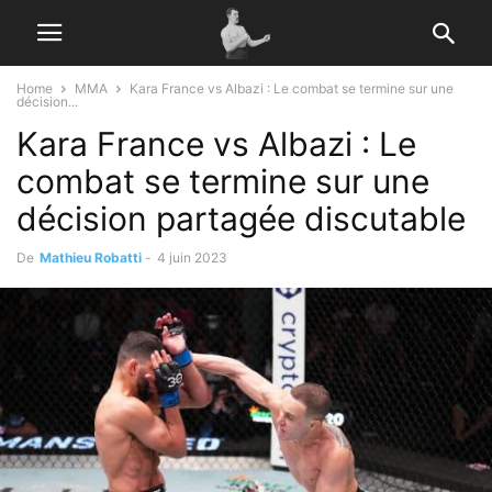
Home
MMA
Kara France vs Albazi : Le combat se termine sur une
décision...
Kara France vs Albazi : Le
combat se termine sur une
décision partagée discutable
De
Mathieu Robatti
-
4 juin 2023