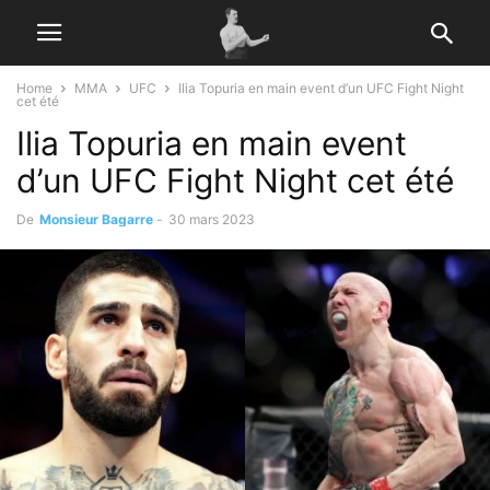
Home
MMA
UFC
Ilia Topuria en main event d’un UFC Fight Night
cet été
Ilia Topuria en main event
d’un UFC Fight Night cet été
De
Monsieur Bagarre
-
30 mars 2023