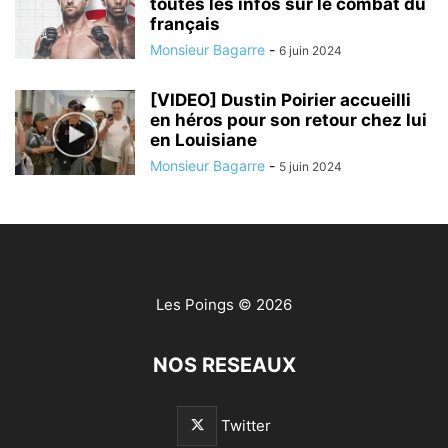
toutes les infos sur le combat du
français
Monsieur Bagarre
-
6 juin 2024
[VIDEO] Dustin Poirier accueilli
en héros pour son retour chez lui
en Louisiane
Monsieur Bagarre
-
5 juin 2024
Les Poings
© 2026
NOS RESEAUX
Twitter