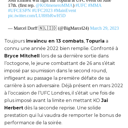
Josh Emmett will fight Ilia Topuria at UFC event on June
17th. (first rep.
@KOlmeneroMMA
)
#UFC
#MMA
#UFCESPN
#UFC2023
#MainEvent
pic.twitter.com/LU8HbRwH5D
— Marcel Dorff 🇳🇱🇮🇩 (@BigMarcel24)
March 29, 2023
Toujours
invaincu en 13 combats
,
Topuria
a
connu une année 2022 bien remplie. Confronté à
Bryce Mitchell
lors de sa dernière sortie dans
l’octogone, le jeune combattant de 26 ans s’était
imposé par soumission dans le second round,
infligeant au passage la première défaite de sa
carrière à son adversaire. Déjà présent en mars 2022
à l’occasion de l’UFC Londres, il s’était une fois de
plus imposé avant la limite en mettant KO
Jai
Herbert
dès la seconde reprise. Une solide
prestation qui lui vaudra de remporter le bonus de
performance de la soirée.