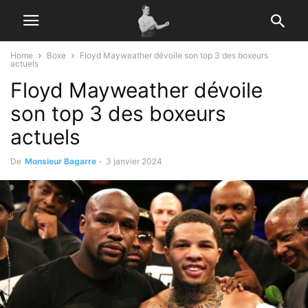
Home
Boxe
Floyd Mayweather dévoile son top 3 des boxeurs
actuels
Floyd Mayweather dévoile
son top 3 des boxeurs
actuels
De
Monsieur Bagarre
-
3 janvier 2024