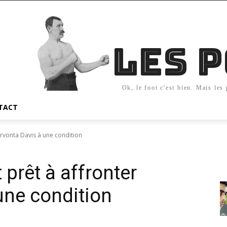
Les 
Ok, le foot c'est bien. Mais les
TACT
ervonta Davis à une condition
 prêt à affronter
une condition