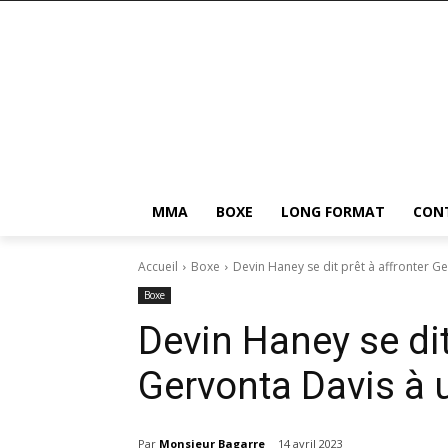
MMA
BOXE
LONG FORMAT
CON
Accueil
Boxe
Devin Haney se dit prêt à affronter G
Boxe
Devin Haney se dit
Gervonta Davis à 
Par
Monsieur Bagarre
14 avril 2023