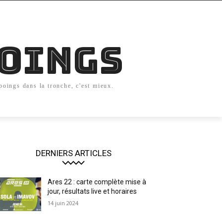
Poings
 poings dans la tronche, c'est mieux.
DERNIERS ARTICLES
Ares 22 : carte complète mise à
jour, résultats live et horaires
14 juin 2024