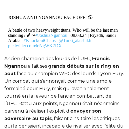
JOSHUA AND NGANNOU FACE OFF! 😤
A battle of two heavyweight titans. Who will be the last man
standing? 🧨👀
#JoshuaNgannou
| 08.03.24 | Riyadh, Saudi
Arabia |
#KnockoutChaos
|
@Turki_alalshikh
pic.twitter.com/ieNgWK7DXJ
Ancien champion des lourds de l’UFC,
— Queensberry Promotions (@Queensberry)
January 15,
Francis
2024
Ngannou
a fait ses
grands débuts sur le ring en
août
face au champion WBC des lourds Tyson Fury.
Un combat qui s’annonçait comme une simple
formalité pour Fury, mais qui avait finalement
tourné en la faveur de l’ancien combattant de
l’UFC. Battu aux points, Ngannou était néanmoins
parvenu à réaliser l’exploit d’
envoyer son
adversaire au tapis
, faisant ainsi taire les critiques
qui le pensaient incapable de rivaliser avec l’élite du