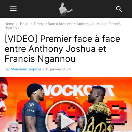
Home
Boxe
Premier face à face entre Anthony Joshua et Francis
Ngannou
[VIDEO] Premier face à face
entre Anthony Joshua et
Francis Ngannou
De
Monsieur Bagarre
-
15 janvier 2024