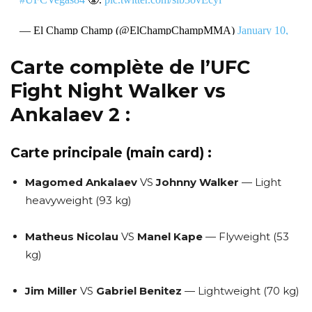
— El Champ Champ (@ElChampChampMMA)
January 10,
2024
Carte complète de l’UFC
Fight Night Walker vs
Ankalaev 2 :
Carte principale (main card) :
Magomed Ankalaev
VS
Johnny Walker
— Light
heavyweight (93 kg)
Matheus Nicolau
VS
Manel Kape
— Flyweight (53
kg)
Jim Miller
VS
Gabriel Benitez
— Lightweight (70 kg)