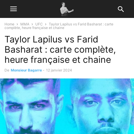
Home
MMA
UFC
Taylor Lapilus vs Farid Basharat : carte
complète, heure française et chaine
Taylor Lapilus vs Farid
Basharat : carte complète,
heure française et chaine
De
Monsieur Bagarre
-
12 janvier 2024