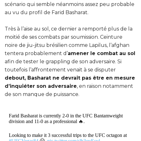
scénario qui semble néanmoins assez peu probable
au vu du profil de Farid Basharat.
Très à l’aise au sol, ce dernier a remporté plus de la
moitié de ses combats par soumission. Ceinture
noire de jiu-jitsu brésilien comme Lapilus, l’afghan
tentera probablement d’
amener le combat au sol
afin de tester le grappling de son adversaire. Si
toutefois l’affrontement venait à se disputer
debout, Basharat ne devrait pas être en mesure
d’inquiéter son adversaire
, en raison notamment
de son manque de puissance.
Farid Basharat is currently 2-0 in the UFC Bantamweight
division and 11-0 as a professional 🔥.
Looking to make it 3 successful trips to the UFC octagon at
#UFCVegas84
😤.
pic.twitter.com/slb3ovEcyl