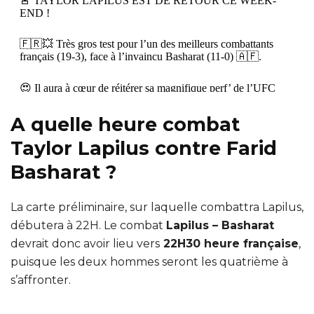
🚨 TAYLOR LAPILUS EST DE RETOUR CE WEEK-
END !
🇫🇷💥 Très gros test pour l’un des meilleurs combattants
français (19-3), face à l’invaincu Basharat (11-0) 🇦🇫.
😍 Il aura à cœur de réitérer sa magnifique perf’ de l’UFC
Paris de septembre dernier !
A quelle heure combat
📺 Samedi à 23h sur RMC Sport 2
Taylor Lapilus contre Farid
pic.twitter.com/hCHmlzYTPn
Basharat ?
— RMC Sport Combat (@RMCSportCombat)
January 8,
2024
La carte préliminaire, sur laquelle combattra Lapilus,
débutera à 22H. Le combat
Lapilus – Basharat
devrait donc avoir lieu vers
22H30 heure française
,
puisque les deux hommes seront les quatrième à
s’affronter.