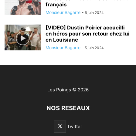
français
Monsieur Bagarre
-
6 juin 2024
[VIDEO] Dustin Poirier accueilli
en héros pour son retour chez lui
en Louisiane
Monsieur Bagarre
-
5 juin 2024
Les Poings
© 2026
NOS RESEAUX
Twitter