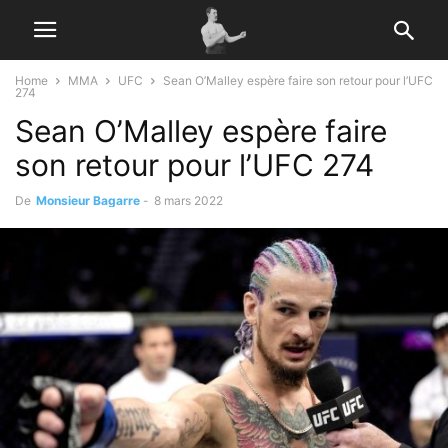
Home
MMA
UFC
Sean O’Malley espère faire son retour pour l’UFC
274
Sean O’Malley espère faire
son retour pour l’UFC 274
De
Monsieur Bagarre
-
8 mars 2022