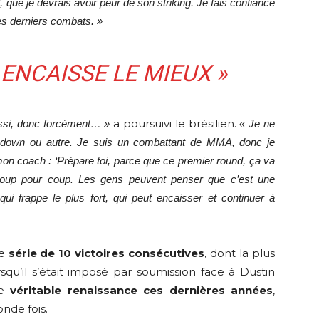
, que je devrais avoir peur de son striking. Je fais confiance
s derniers combats. »
 ENCAISSE LE MIEUX »
a poursuivi le brésilien.
ussi, donc forcément… »
« Je ne
kedown ou autre. Je suis un combattant de MMA, donc je
 mon coach : ‘Prépare toi, parce que ce premier round, ça va
coup pour coup. Les gens peuvent penser que c’est une
 qui frappe le plus fort, qui peut encaisser et continuer à
ne
série de 10 victoires consécutives
, dont la plus
u’il s’était imposé par soumission face à Dustin
ne
véritable renaissance ces dernières années
,
nde fois.