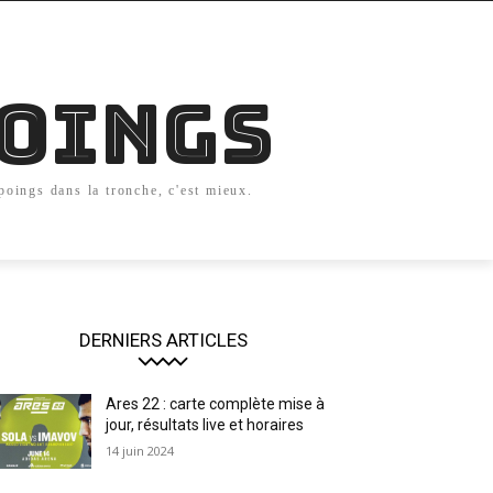
Poings
 poings dans la tronche, c'est mieux.
DERNIERS ARTICLES
Ares 22 : carte complète mise à
jour, résultats live et horaires
14 juin 2024