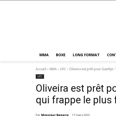
MMA
BOXE
LONG FORMAT
CON
Accueil
MMA
UFC
Oliveira est prêt pour Gaethje : 
UFC
Oliveira est prêt p
qui frappe le plus 
Par
Monsieur Bagarre
17 mars 2022