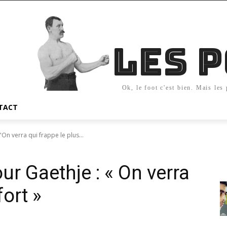
Les 
Ok, le foot c'est bien. Mais les
TACT
"On verra qui frappe le plus...
our Gaethje : « On verra
fort »