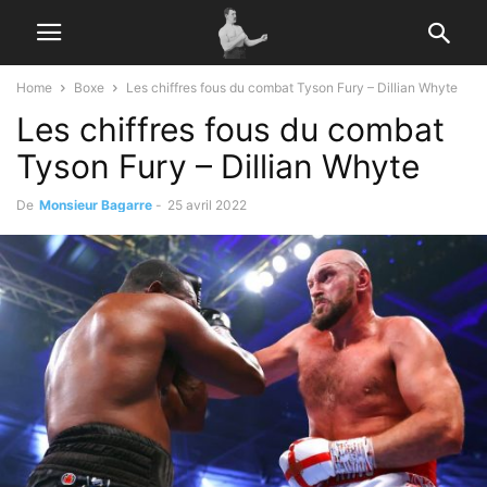
Home
Boxe
Les chiffres fous du combat Tyson Fury – Dillian Whyte
Les chiffres fous du combat
Tyson Fury – Dillian Whyte
De
Monsieur Bagarre
-
25 avril 2022