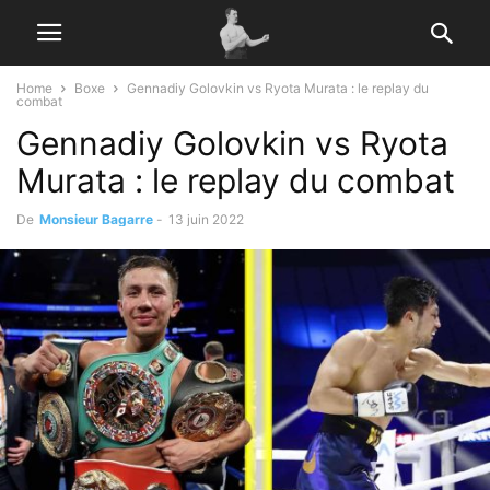
Home
Boxe
Gennadiy Golovkin vs Ryota Murata : le replay du
combat
Gennadiy Golovkin vs Ryota
Murata : le replay du combat
De
Monsieur Bagarre
-
13 juin 2022