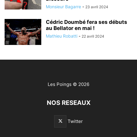
Monsieur Bagarre
-
23 avril 2024
Cédric Doumbé fera ses débuts
au Bellator en mai !
Mathieu Robatti
-
22 avril 2024
Les Poings
© 2026
NOS RESEAUX
Twitter