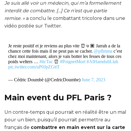
Je suis allé voir un médecin, qui m’a formellement
interdit de combattre. […] Ce n’est que partie
remise. »
a conclu le combattant tricolore dans une
vidéo postée sur Twitter.
Je reste positif et je reviens au plus vite ⏰🤜🏾 Jarrah a de la
chance cette fois mais il ne peut pas se cacher.
@pflmma
c’est
chez moi maintenant, alors je vais botter les fesses de tous ces
poids welters …
#ticTac
⏰
#PoignetMort
#AlHamduliLlah
pic.twitter.com/uP0JpZGttT
— Cédric Doumbè (@CedricDoumbe)
June 7, 2023
Main event du PFL Paris ?
Un contre-temps qui pourrait en réalité être un mal
pour un bien, puisqu’il pourrait permettre au
français de
combattre en main event sur la carte