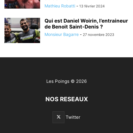
Mathieu Robatti
-
13 février 2024
Qui est Daniel Woirin, l’entraineur
de Benoit Saint-Denis ?
Monsieur Bagarre
-
27 novembre 2023
Les Poings
© 2026
NOS RESEAUX
Twitter