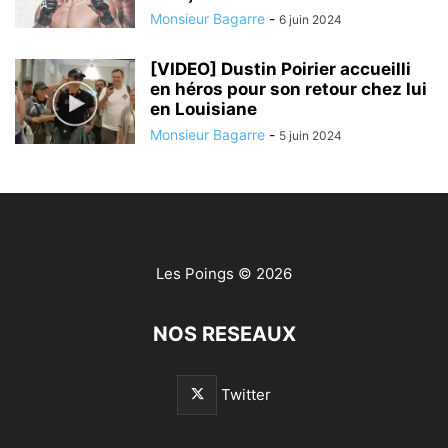
Monsieur Bagarre
-
6 juin 2024
[VIDEO] Dustin Poirier accueilli
en héros pour son retour chez lui
en Louisiane
Monsieur Bagarre
-
5 juin 2024
Les Poings
© 2026
NOS RESEAUX
Twitter