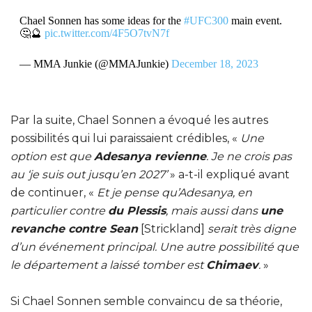
Chael Sonnen has some ideas for the
#UFC300
main event.
🤔🔮
pic.twitter.com/4F5O7tvN7f
— MMA Junkie (@MMAJunkie)
December 18, 2023
Par la suite, Chael Sonnen a évoqué les autres
possibilités qui lui paraissaient crédibles, «
Une
option est que
Adesanya revienne
. Je ne crois pas
au ‘je suis out jusqu’en 2027’
» a-t-il expliqué avant
de continuer, «
Et je pense qu’Adesanya, en
particulier contre
du Plessis
, mais aussi dans
une
revanche contre Sean
[Strickland]
serait très digne
d’un événement principal. Une autre possibilité que
le département a laissé tomber est
Chimaev
.
»
Si Chael Sonnen semble convaincu de sa théorie,