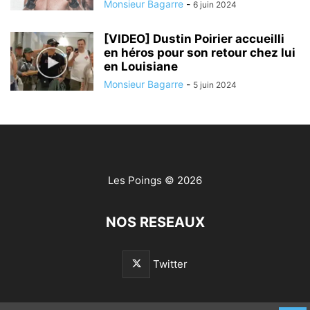
Monsieur Bagarre
-
6 juin 2024
[VIDEO] Dustin Poirier accueilli
en héros pour son retour chez lui
en Louisiane
Monsieur Bagarre
-
5 juin 2024
Les Poings
© 2026
NOS RESEAUX
Twitter